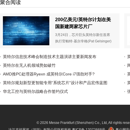
聚合阅读
200亿美元!英特尔计划在美
国新建两家芯片厂
3月24日，芯片巨头英特尔新任首席
执行官帕特·基尔辛格(Pat Gelsinger)
宣布，该公司将斥资200亿美元在美
国亚利桑那州新建两家芯片工厂，此
英特尔信息技术峰会制造技术主题演讲主要新闻发布
举将大幅提高其先进芯片制造能力，
英特尔在无人机领域势如破竹
以重新夺回其在制造行业的领先地
位。
AMD推PC处理器Ryexn 成英特尔Core i7强劲对手?
英特尔规划新型更智能专用“系统芯片”设计和产品宏伟蓝图
华北工控与英特尔战略合作签约仪式
© 2026 Messe Frankfurt (Shenzhen) Co., Ltd, All rights rese
法兰克福展览（深圳）有限公司版权所有
粤ICP备 12072668号
粤公网安备 