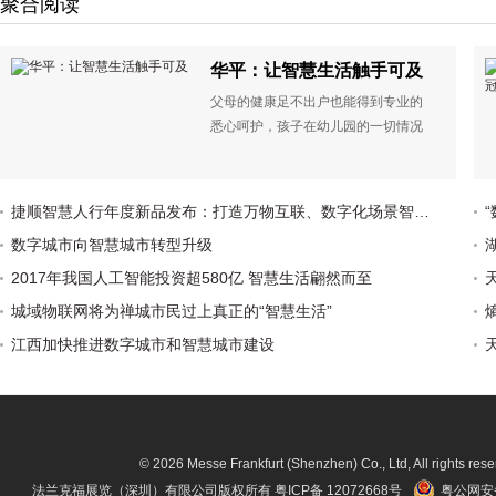
聚合阅读
华平：让智慧生活触手可及
父母的健康足不出户也能得到专业的
悉心呵护，孩子在幼儿园的一切情况
可以了如指掌，自己办理银行业务不
再需要漫长的等待，带着老婆孩子在
黄金周出游竟然没有遭遇交通拥
捷顺智慧人行年度新品发布：打造万物互联、数字化场景智慧社区
堵……曾几何时，我们还在畅想着未
数字城市向智慧城市转型升级
来“智慧城市”的美好生活，而如今，在
社会各种力量的推动下，蓝图逐渐变
2017年我国人工智能投资超580亿 智慧生活翩然而至
为现实，智慧生活的美好画卷已经开
城域物联网将为禅城市民过上真正的“智慧生活”
始在我们面前徐徐展现。
江西加快推进数字城市和智慧城市建设
© 2026 Messe Frankfurt (Shenzhen) Co., Ltd, All rights rese
法兰克福展览（深圳）有限公司版权所有
粤ICP备 12072668号
粤公网安备 