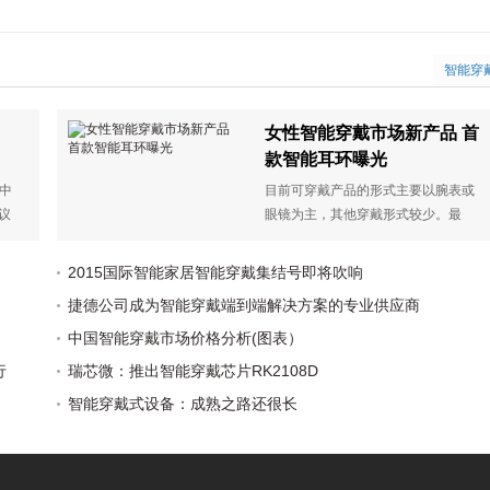
智能穿
女性智能穿戴市场新产品 首
款智能耳环曝光
“中
目前可穿戴产品的形式主要以腕表或
议
眼镜为主，其他穿戴形式较少。最
、仪
近，加拿大BioSensive技术公司提出
，
了一种不同的想法，创立了世界上第
2015国际智能家居智能穿戴集结号即将吹响
困
一个智能耳环，尝试以全新的穿戴形
捷德公司成为智能穿戴端到端解决方案的专业供应商
的
式来实现智能化。Ear-o-Smart智能耳
环与传统的耳环珠宝一样，但是其功
中国智能穿戴市场价格分析(图表）
能是健身追踪，而且它是为数不多的
行
瑞芯微：推出智能穿戴芯片RK2108D
几款针对女性智能设备。
智能穿戴式设备：成熟之路还很长