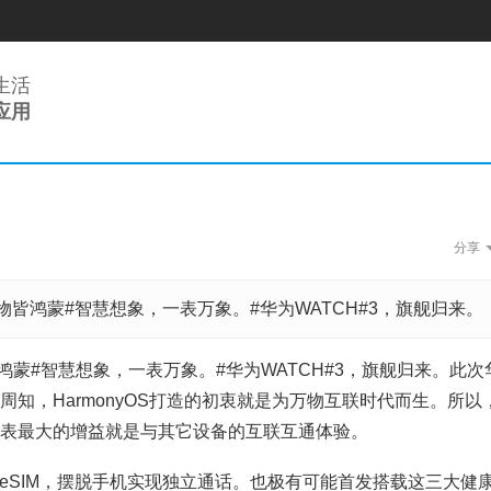
生活
应用
分享
许多刚入行的安防监控业务
中，不知道如何去展开...
张浩
物皆鸿蒙#智慧想象，一表万象。#华为WATCH#3，旗舰归来。
蒙#智慧想象，一表万象。#华为WATCH#3，旗舰归来。此次
体脂秤作为一个物联网终端
所周知，HarmonyOS打造的初衷就是为万物互联时代而生。所以
使用Wi-Fi模块来传输相...
刘本军
能手表最大的增益就是与其它设备的互联互通体验。
eSIM，摆脱手机实现独立通话。也极有可能首发搭载这三大健
自ChatGPT问世以来，业内