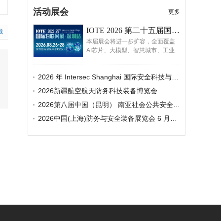
行业的发展带来了极大的阻力。
2022年国内安防市场保持着增
活动展会
更多
长，但增速放缓，2023年国内宏
观经济呈现复苏态势，市场需求有
IOTE 2026 第二十五届国际物联网展・深圳站
戴
所回暖，但由于国内政府财政收支
本届展会将进一步扩容，全面覆盖
减少、部分项目进展缓慢、房地产
AI芯片、大模型、智慧城市、工业
市场下滑、企业端市场投资信心减
物联网、智能物流、智能家居、机
弱等因素，给安防企业带来持续挑
器人、智能硬件、嵌入式技术、工
战。
2026 年 Intersec Shanghai 国际安全科技与应用展览会
业物联网与电子纸等全产业链，继
续联动AGIC人工智能展与ISVE智慧
2026新疆航空航天防务科技装备博览会
商显展，打造AIOT生态的全球舞
台。
2026第八届中国（昆明） 南亚社会公共安全科技博览会
2026中国(上海)防务与安全装备展览会 6 月启幕 打造全球防务安全领域合作新平台