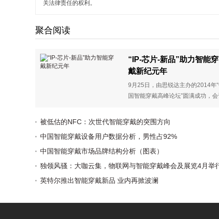
关法律责任的权利。
聚合阅读
“IP-芯片-新品”助力智能穿
戴新纪元年
9月25日，由思锐达主办的2014年
国智能穿戴高峰论坛”圆满成功，会
聚集了近800位从IP、芯片、设备
器到服务的穿戴式产业链专业观众
被低估的NFC：次世代智能穿戴的突围方向
嘉宾精彩有料的演讲理性分析行业
中国智能穿戴设备用户数据分析，男性占92%
境的同时，给穿戴产业发展注入新
活力。
中国智能穿戴市场品牌结构分析（图表）
独领风骚：大咖云集，物联网与智能穿戴峰会及展览4月举
英特尔推出智能穿戴新品 业内再掀波澜