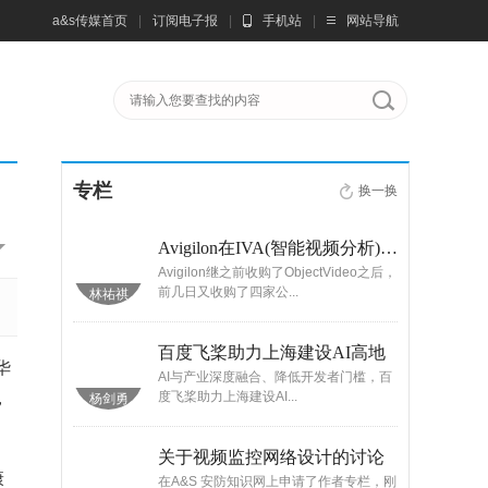
a&s传媒首页
|
订阅电子报
|
手机站
|
网站导航
专栏
换一换
安防销售人如何能够找到精准客户?销售技巧与方法！值得一看
Avigilon在IVA(智能视频分析)的布局与野望
新手还在迷茫
Avigilon继之前收购了ObjectVideo之后，
前几日又收购了四家公...
林祐祺
郑川
不是不懂你的芯， 是你的TKIP和我的AES不是同一个时代的协议
百度飞桨助力上海建设AI高地
华
设备，很多会
AI与产业深度融合、降低开发者门槛，百
，
度飞桨助力上海建设AI...
杨剑勇
黄亮
大模型时代，AI芯片迎来新机遇
关于视频监控网络设计的讨论
康
对于AI的期待
在A&S 安防知识网上申请了作者专栏，刚