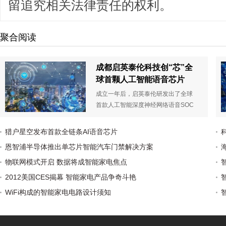
留追究相关法律责任的权利。
聚合阅读
成都启英泰伦科技创“芯”全
球首颗人工智能语音芯片
成立一年后，启英泰伦研发出了全球
首款人工智能深度神经网络语音SOC
芯片CI1006，采用了深度神经网络
(DNN)、全方位唤醒，能够识别10米
猎户星空发布首款全链条AI语音芯片
远处发出的语音命令，并且从用户说
恩智浦半导体推出单芯片智能汽车门禁解决方案
出命令到执行只需0.2秒-0.8秒。
CI1006芯片可赋能家电等终端设备，
物联网模式开启 数据将成智能家电焦点
为设备装上“耳朵”和“嘴巴”，实现设备
2012美国CES揭幕 智能家电产品争奇斗艳
的本地语音识别功能，语音识别率高
WiFi构成的智能家电电路设计须知
达95%以上。