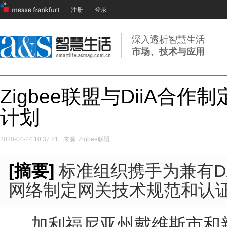
|
注册
|
登录
深入透析智慧生活
市场、技术与应用
Zigbee联盟与DiiA合
计划
2020-04-24 10:37:21
来源: Zigbee联盟
[摘要]
标准组织携手为兼有DAL
网络制定网关技术规范和认
加利福尼亚州戴维斯市和新