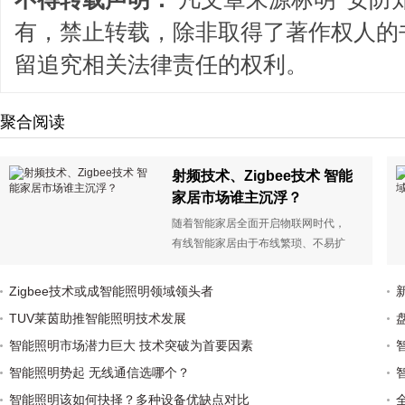
有，禁止转载，除非取得了著作权人的
留追究相关法律责任的权利。
聚合阅读
射频技术、Zigbee技术 智能
家居市场谁主沉浮？
随着智能家居全面开启物联网时代，
有线智能家居由于布线繁琐、不易扩
展、成本过高逐渐被市场淘汰，无线
传输技术因其无需布线、安装简易成
Zigbee技术或成智能照明领域领头者
为新一代智能家居的首选。但目前业
TUV莱茵助推智能照明技术发展
界对于不同无线传输技术孰优孰劣，
哪种技术应该成为智能家居无线标准
智能照明市场潜力巨大 技术突破为首要因素
又众说纷纭，无法形成一致意见。
智能照明势起 无线通信选哪个？
智能照明该如何抉择？多种设备优缺点对比