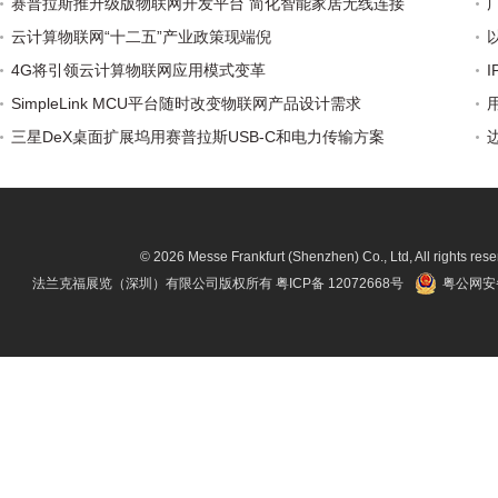
赛普拉斯推升级版物联网开发平台 简化智能家居无线连接
缘计算物联网的智能工业机器人 机床
云计算物联网“十二五”产业政策现端倪
和智慧水务系列重要创新实践，加速
行业应用落地。
4G将引领云计算物联网应用模式变革
SimpleLink MCU平台随时改变物联网产品设计需求
三星DeX桌面扩展坞用赛普拉斯USB-C和电力传输方案
© 2026 Messe Frankfurt (Shenzhen) Co., Ltd, All rights rese
法兰克福展览（深圳）有限公司版权所有
粤ICP备 12072668号
粤公网安备 