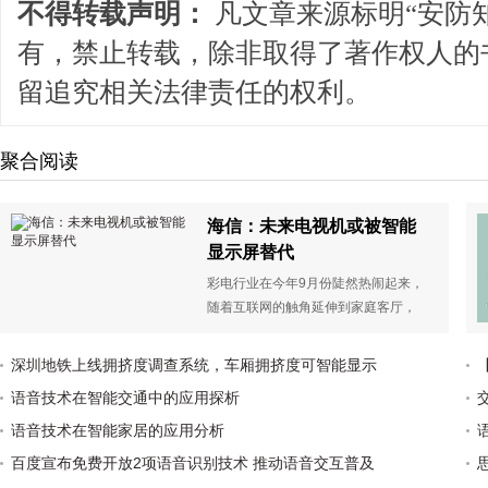
不得转载声明：
凡文章来源标明“安防
有，禁止转载，除非取得了著作权人的
留追究相关法律责任的权利。
聚合阅读
海信：未来电视机或被智能
显示屏替代
彩电行业在今年9月份陡然热闹起来，
随着互联网的触角延伸到家庭客厅，
对电视屏（也是“四屏”中最大的一个
屏）的争夺战已经白热化。这场“战
深圳地铁上线拥挤度调查系统，车厢拥挤度可智能显示
争”的幕后推手主要有两类企业，一是
语音技术在智能交通中的应用探析
以服务和资源整合见长的互联网企
业，二是手中握有网络资源的电信运
语音技术在智能家居的应用分析
营商。
百度宣布免费开放2项语音识别技术 推动语音交互普及