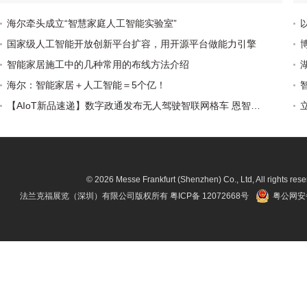
针对目前产业发展的现状，研究消费
者的深层需求，朝着实用化、模块
海尔牵头成立“智慧家庭人工智能实验室”
化、规模化方向发展，做好质量、品
国家级人工智能开放创新平台扩容，用开源平台做能力引擎
质、服务和价格定位。\r\n
智能家居施工中的几种常用的布线方法介绍
海尔：智能家居＋人工智能＝5个亿！
【AIoT新品速递】数字政通发布无人驾驶智联网格车 恩智浦推出新款智能家居SoC
© 2026 Messe Frankfurt (Shenzhen) Co., Ltd, All rights rese
法兰克福展览（深圳）有限公司版权所有
粤ICP备 12072668号
粤公网安备 