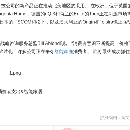
隐私窃取资产 据...
郑川
牌科技公司的新产品正在推动北美地区的采用。 在欧洲，位于英国
信的Magenta Home，德国的eQ-3和荷兰的Enco的Toon正在刺激市场
的iTSCOM和松下，以及澳大利亚的Origin和Telstra也正驱
家居战略咨询服务总监Bill Ablondi说。 “消费者意识不断提高，价格
碎片化，许多公司正在争夺
智能家庭
消费者。 谁将最终成功抓
测：消费者支出&智能家居
[责任编辑：黄文