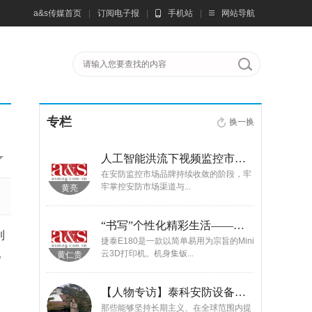
a&s传媒首页
|
订阅电子报
|
手机站
|
网站导航
专栏
换一换
容忽视
人工智能洪流下视频监控市场的发展趋势
AN）的技
在安防监控市场品牌持续收敛的阶段，牢
牢掌控安防市场渠道与...
黄亮
张浩
AI高地
“书写”个性化精彩生活——深圳捷泰E180 3D打印机测评
到
发者门槛，百
捷泰E180是一款以简单易用为宗旨的Mini
亿
云3D打印机。机身集钣...
黄仁贵
宋笑旭
乌云曝出太极越狱巨大漏洞 泄露用户隐私窃取资产
【人物专访】泰科安防设备总经理张宁解码安防出海新范式
洞 泄露用户
那些能够坚持长期主义、在全球范围内提