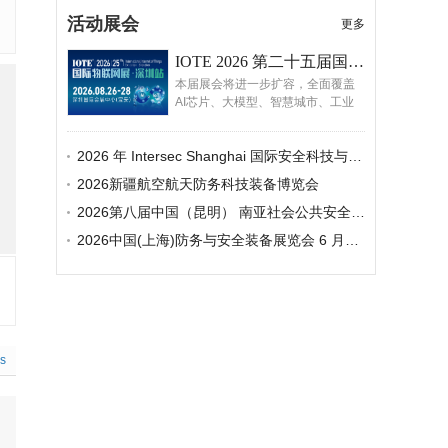
行业的发展带来了极大的阻力。
2022年国内安防市场保持着增
活动展会
更多
长，但增速放缓，2023年国内宏
观经济呈现复苏态势，市场需求有
IOTE 2026 第二十五届国际物联网展・深圳站
所回暖，但由于国内政府财政收支
本届展会将进一步扩容，全面覆盖
减少、部分项目进展缓慢、房地产
AI芯片、大模型、智慧城市、工业
市场下滑、企业端市场投资信心减
物联网、智能物流、智能家居、机
弱等因素，给安防企业带来持续挑
器人、智能硬件、嵌入式技术、工
战。
2026 年 Intersec Shanghai 国际安全科技与应用展览会
业物联网与电子纸等全产业链，继
续联动AGIC人工智能展与ISVE智慧
2026新疆航空航天防务科技装备博览会
商显展，打造AIOT生态的全球舞
台。
2026第八届中国（昆明） 南亚社会公共安全科技博览会
2026中国(上海)防务与安全装备展览会 6 月启幕 打造全球防务安全领域合作新平台
cs