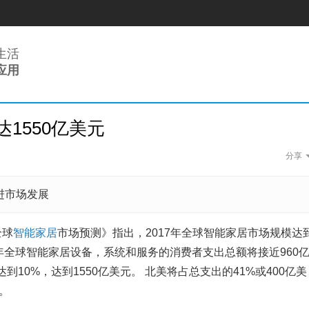
生活
应用
1550亿美元
AI时代，深度伪造不
分享
近期，基于生成对抗网络（G
术，对视频或者音频合成人...
白行简
进市场发展
百度飞桨助力上海建设
全球
智能家居
市场预测》指出，2017年全球智能家居市场规模达
AI与产业深度融合、降低开
018年全球智能家居设备，系统和服务的消费者支出总额将接近960
度飞桨助力上海建设AI...
杨剑勇
达到10%，达到1550亿美元。 北美将占总支出的41%或400亿美
。
乌云曝出太极越狱巨大漏