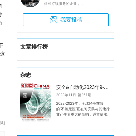
供可持续服务的企业，...
汪琴丽
麻雀
的
需
我要投稿
动
下
文章排行榜
住这
杂志
安全&自动化2023年9-10月 第261期
2023年11月
第261期
2022-2023年，全球经济前景
的“不确定性”正在对安防与其他行
业产生着重大的影响，通货膨胀、
供应链挑战、地缘政治冲突、全球
凤]
劳动力市场结构变化……不稳定的
经济环境在很大程度上给全球安防