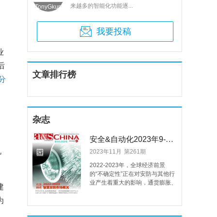
来越多的智能化功能逐...
TonyGkun
郭雷
我要投稿
业
后
文章排行榜
分
杂志
安全&自动化2023年9-10月 第261期
机
2023年11月
第261期
2022-2023年，全球经济前景
的“不确定性”正在对安防与其他行
业产生着重大的影响，通货膨胀、
建
供应链挑战、地缘政治冲突、全球
为
劳动力市场结构变化……不稳定的
经济环境在很大程度上给全球安防