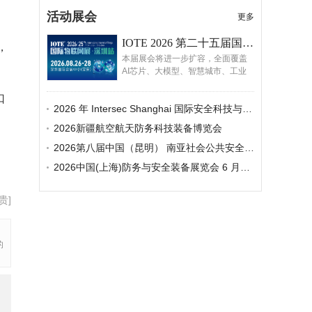
行业的发展带来了极大的阻力。
2022年国内安防市场保持着增
活动展会
更多
长，但增速放缓，2023年国内宏
观经济呈现复苏态势，市场需求有
IOTE 2026 第二十五届国际物联网展・深圳站
，
所回暖，但由于国内政府财政收支
本届展会将进一步扩容，全面覆盖
减少、部分项目进展缓慢、房地产
AI芯片、大模型、智慧城市、工业
市场下滑、企业端市场投资信心减
物联网、智能物流、智能家居、机
弱等因素，给安防企业带来持续挑
器人、智能硬件、嵌入式技术、工
口
战。
2026 年 Intersec Shanghai 国际安全科技与应用展览会
业物联网与电子纸等全产业链，继
续联动AGIC人工智能展与ISVE智慧
2026新疆航空航天防务科技装备博览会
商显展，打造AIOT生态的全球舞
台。
2026第八届中国（昆明） 南亚社会公共安全科技博览会
2026中国(上海)防务与安全装备展览会 6 月启幕 打造全球防务安全领域合作新平台
贵]
的
！