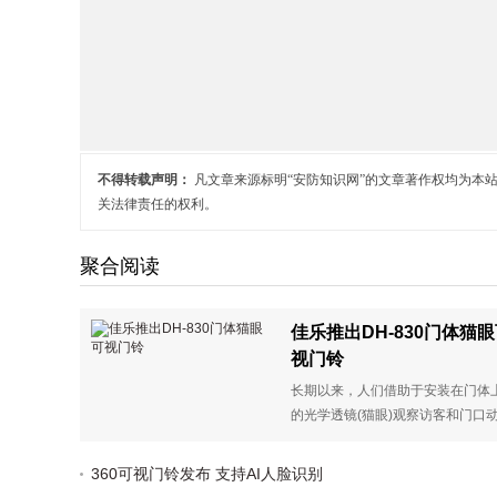
不得转载声明：
凡文章来源标明“安防知识网”的文章著作权均为本
关法律责任的权利。
聚合阅读
佳乐推出DH-830门体猫
视门铃
长期以来，人们借助于安装在门体
的光学透镜(猫眼)观察访客和门口
静，观察难、不雅观而且也不安全
佳乐DH-830门体猫眼可视门铃能
360可视门铃发布 支持AI人脸识别
安装在原有的猫眼孔上，通过门前