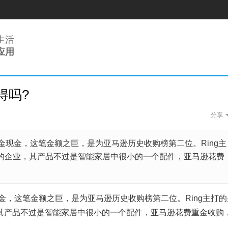
生活
应用
得吗?
智能家居的产品形态
分享
随着智能家居概念的火爆，
新闻话题版面。可是迄...
九江琵琶客
美金现金，这笔金额之巨，是为亚马逊历史收购榜第二位。Ring主
的企业，其产品不过是智能家居中很小的一个配件，亚马逊花费
近几年，各大媒体所曝光的
车、出租车乘车安全事故...
王勇
金，这笔金额之巨，是为亚马逊历史收购榜第二位。Ring主打的
其产品不过是智能家居中很小的一个配件，亚马逊花费重金收购
系统集成资质审批几时
过去很长一段时间里，具有