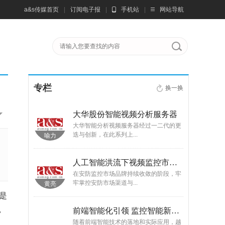
a&s传媒首页
|
订阅电子报
|
手机站
|
网站导航
专栏
换一换
三部曲
大华股份智能视频分析服务器
其充斥了各个
大华智能分析视频服务器经过一二代的更
迭与创新，在此系列上...
喻力
sombor
网约车泡沫满天飞 车载监控行业的实业人却这么说
人工智能洪流下视频监控市场的发展趋势
校车、公交
在安防监控市场品牌持续收敛的阶段，牢
牢掌控安防市场渠道与...
黄亮
蒲娟
是
，
休?
前端智能化引领 监控智能新常态
安防资质、系
随着前端智能技术的落地和实际应用，越