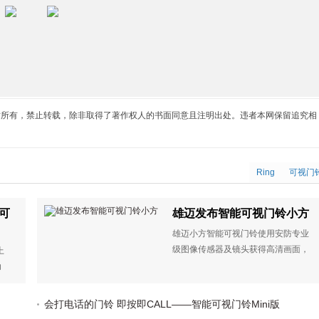
站所有，禁止转载，除非取得了著作权人的书面同意且注明出处。违者本网保留追究相
Ring
可视门
眼可
雄迈发布智能可视门铃小方
雄迈小方智能可视门铃使用安防专业
级图像传感器及镜头获得高清画面，
上
更有极速开机抓拍、红外夜视等超强
动
功能。
。
简便
会打电话的门铃 即按即CALL——智能可视门铃Mini版
微